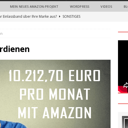
MEIN NEUES AMAZON-PROJEKT
WORDPRESS
VIDEOS
BL
hr Einlassband über Ihre Marke aus?
SONSTIGES
n Sie neue Mitarbeiter mit einem Onboarding-Paket
en
 Bedeutung von Imagefilmen und professionellen
rdienen
nternehmen
ALLGEMEIN
gn Thinking Methode: Ein umfassender Leitfaden zur Innovation
und Nerven sparen beim Recruiting: Wie Unternehmen von
ALLGEMEIN