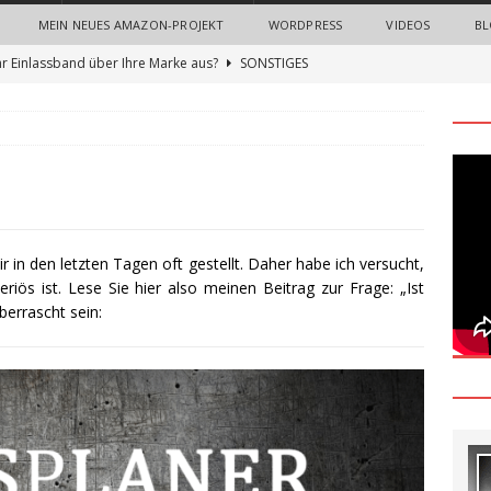
MEIN NEUES AMAZON-PROJEKT
WORDPRESS
VIDEOS
BL
hr Einlassband über Ihre Marke aus?
SONSTIGES
n Sie neue Mitarbeiter mit einem Onboarding-Paket
 Bedeutung von Imagefilmen und professionellen
nternehmen
ALLGEMEIN
gn Thinking Methode: Ein umfassender Leitfaden zur Innovation
 in den letzten Tagen oft gestellt. Daher habe ich versucht,
riös ist. Lese Sie hier also meinen Beitrag zur Frage: „Ist
berrascht sein:
und Nerven sparen beim Recruiting: Wie Unternehmen von
ALLGEMEIN