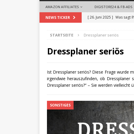
AMAZON AFFILIATES
DIGISTORE24 & FB-ADS
[ 26. Juni 2025 ]
Was sagt I
NEWS TICKER
[ 26. Mai 2025 ]
So begrüße
STARTSEITE
Dressplaner seriös
ALLGEMEIN
[ 18. September 2024 ]
Die
Dressplaner seriös
Videoproduktionen für U
[ 1. August 2024 ]
Die Desi
Ist Dressplaner seriös? Diese Frage wurde mir
irgendwie herauszufinden, ob Dressplaner se
ALLGEMEIN
Dressplaner seriös?“ – Sie werden vielleicht ü
[ 28. Oktober 2025 ]
Zeit 
Headhuntern profitieren
SONSTIGES