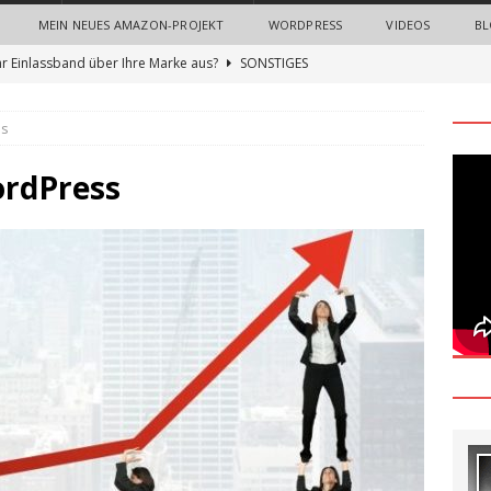
MEIN NEUES AMAZON-PROJEKT
WORDPRESS
VIDEOS
BL
hr Einlassband über Ihre Marke aus?
SONSTIGES
n Sie neue Mitarbeiter mit einem Onboarding-Paket
ss
 Bedeutung von Imagefilmen und professionellen
ordPress
nternehmen
ALLGEMEIN
gn Thinking Methode: Ein umfassender Leitfaden zur Innovation
und Nerven sparen beim Recruiting: Wie Unternehmen von
ALLGEMEIN