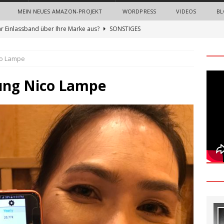
MEIN NEUES AMAZON-PROJEKT
WORDPRESS
VIDEOS
BL
hr Einlassband über Ihre Marke aus?
SONSTIGES
n Sie neue Mitarbeiter mit einem Onboarding-Paket
co Lampe
 Bedeutung von Imagefilmen und professionellen
ung Nico Lampe
nternehmen
ALLGEMEIN
gn Thinking Methode: Ein umfassender Leitfaden zur Innovation
und Nerven sparen beim Recruiting: Wie Unternehmen von
ALLGEMEIN