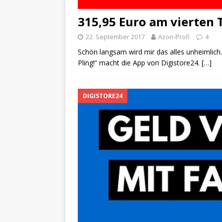
315,95 Euro am vierten 
22. September 2017
Azon-Profi
4
Schön langsam wird mir das alles unheimlich. 
Pling!“ macht die App von Digistore24.
[…]
DIGISTORE24