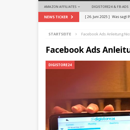
AMAZON AFFILIATES
DIGISTORE24 & FB-ADS
[ 26. Juni 2025 ]
Was sagt I
NEWS TICKER
[ 26. Mai 2025 ]
So begrüße
STARTSEITE
Facebook Ads Anleitung Ni
ALLGEMEIN
[ 18. September 2024 ]
Die
Facebook Ads Anleit
Videoproduktionen für U
DIGISTORE24
[ 1. August 2024 ]
Die Desi
ALLGEMEIN
[ 28. Oktober 2025 ]
Zeit 
Headhuntern profitieren