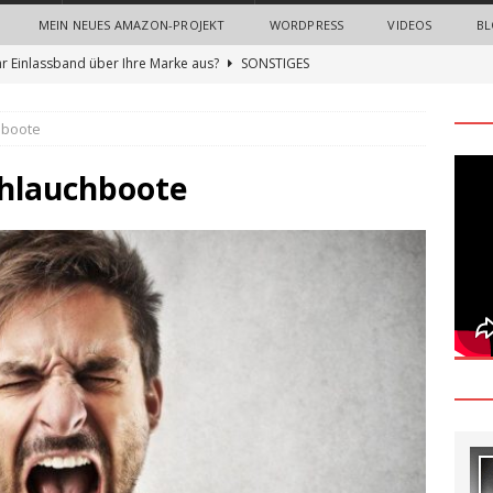
MEIN NEUES AMAZON-PROJEKT
WORDPRESS
VIDEOS
BL
hr Einlassband über Ihre Marke aus?
SONSTIGES
n Sie neue Mitarbeiter mit einem Onboarding-Paket
hboote
 Bedeutung von Imagefilmen und professionellen
chlauchboote
nternehmen
ALLGEMEIN
gn Thinking Methode: Ein umfassender Leitfaden zur Innovation
und Nerven sparen beim Recruiting: Wie Unternehmen von
ALLGEMEIN