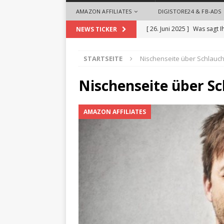
AMAZON AFFILIATES
DIGISTORE24 & FB-ADS
[ 26. Juni 2025 ]
Was sagt I
NEWS TICKER
[ 26. Mai 2025 ]
So begrüße
STARTSEITE
Nischenseite über Schlauc
ALLGEMEIN
[ 18. September 2024 ]
Die
Nischenseite über S
Videoproduktionen für U
AMAZON AFFILIATES
[ 1. August 2024 ]
Die Desi
ALLGEMEIN
[ 28. Oktober 2025 ]
Zeit 
Headhuntern profitieren