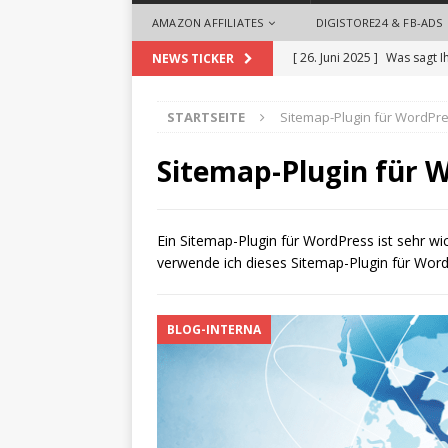
AMAZON AFFILIATES
DIGISTORE24 & FB-ADS
[ 26. Juni 2025 ]
Was sagt I
NEWS TICKER
[ 26. Mai 2025 ]
So begrüße
STARTSEITE
Sitemap-Plugin für WordPr
ALLGEMEIN
[ 18. September 2024 ]
Die
Sitemap-Plugin für 
Videoproduktionen für U
[ 1. August 2024 ]
Die Desi
Ein Sitemap-Plugin für WordPress ist sehr wic
verwende ich dieses Sitemap-Plugin für Word
ALLGEMEIN
[ 28. Oktober 2025 ]
Zeit 
BLOG-INTERNA
Headhuntern profitieren