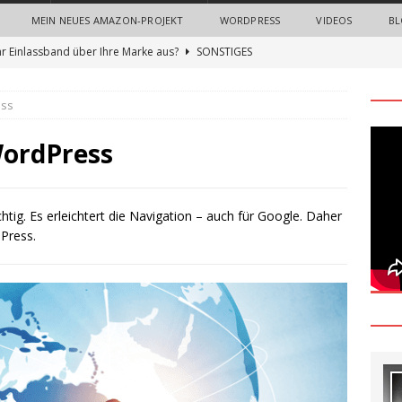
MEIN NEUES AMAZON-PROJEKT
WORDPRESS
VIDEOS
BL
hr Einlassband über Ihre Marke aus?
SONSTIGES
n Sie neue Mitarbeiter mit einem Onboarding-Paket
ess
 Bedeutung von Imagefilmen und professionellen
WordPress
nternehmen
ALLGEMEIN
gn Thinking Methode: Ein umfassender Leitfaden zur Innovation
htig. Es erleichtert die Navigation – auch für Google. Daher
Press.
und Nerven sparen beim Recruiting: Wie Unternehmen von
ALLGEMEIN