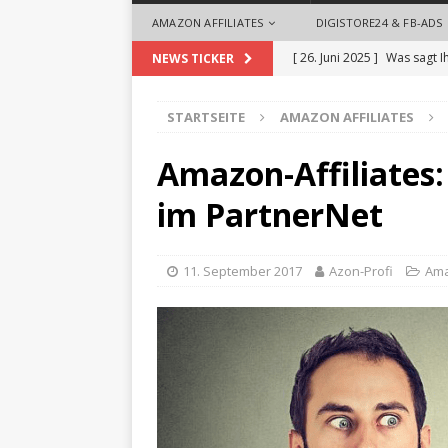
AMAZON AFFILIATES
DIGISTORE24 & FB-ADS
[ 26. Juni 2025 ]
Was sagt I
NEWS TICKER
[ 26. Mai 2025 ]
So begrüße
STARTSEITE
AMAZON AFFILIATES
ALLGEMEIN
[ 18. September 2024 ]
Die
Amazon-Affiliates: 
Videoproduktionen für U
im PartnerNet
[ 1. August 2024 ]
Die Desi
ALLGEMEIN
11. September 2017
Azon-Profi
Ama
[ 28. Oktober 2025 ]
Zeit 
Headhuntern profitieren