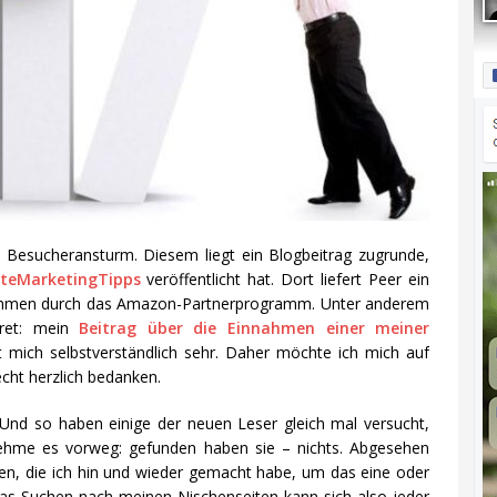
en Besucheransturm. Diesem liegt ein Blogbeitrag zugrunde,
iateMarketingTipps
veröffentlicht hat. Dort liefert Peer ein
nnahmen durch das Amazon-Partnerprogramm. Unter anderem
kret: mein
Beitrag über die Einnahmen einer meiner
t mich selbstverständlich sehr. Daher möchte ich mich auf
cht herzlich bedanken.
Und so haben einige der neuen Leser gleich mal versucht,
nehme es vorweg: gefunden haben sie – nichts. Abgesehen
ten, die ich hin und wieder gemacht habe, um das eine oder
Das Suchen nach meinen Nischenseiten kann sich also jeder