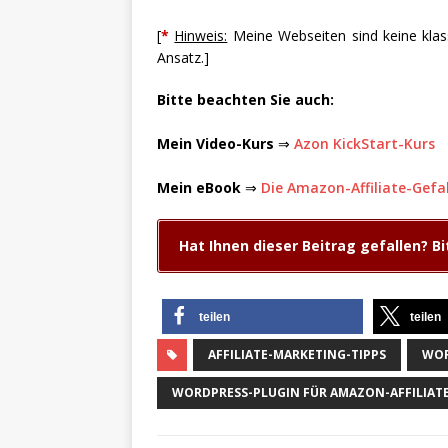
[
*
Hinweis:
Meine Webseiten sind keine klas
Ansatz.]
Bitte beachten Sie auch:
Mein Video-Kurs
⇒
Azon KickStart-Kurs
Mein eBook
⇒
Die Amazon-Affiliate-Gef
Hat Ihnen dieser Beitrag gefallen? Bi
teilen
teilen
AFFILIATE-MARKETING-TIPPS
WOR
WORDPRESS-PLUGIN FÜR AMAZON-AFFILIAT