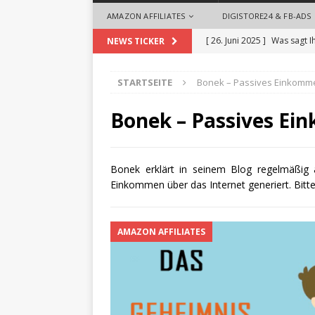
AMAZON AFFILIATES
DIGISTORE24 & FB-ADS
[ 26. Juni 2025 ]
Was sagt I
NEWS TICKER
[ 26. Mai 2025 ]
So begrüße
STARTSEITE
Bonek – Passives Einkomm
ALLGEMEIN
[ 18. September 2024 ]
Die
Bonek – Passives Ei
Videoproduktionen für U
[ 1. August 2024 ]
Die Desi
Bonek erklärt in seinem Blog regelmäßig 
Einkommen über das Internet generiert. Bitte
ALLGEMEIN
[ 28. Oktober 2025 ]
Zeit 
AMAZON AFFILIATES
Headhuntern profitieren