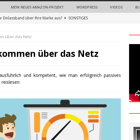
MEIN NEUES AMAZON-PROJEKT
WORDPRESS
VIDEOS
BL
hr Einlassband über Ihre Marke aus?
SONSTIGES
n Sie neue Mitarbeiter mit einem Onboarding-Paket
en über das Netz
 Bedeutung von Imagefilmen und professionellen
nkommen über das Netz
nternehmen
ALLGEMEIN
gn Thinking Methode: Ein umfassender Leitfaden zur Innovation
ausführlich und kompetent, wie man erfolgreich passives
 reislesen:
und Nerven sparen beim Recruiting: Wie Unternehmen von
ALLGEMEIN