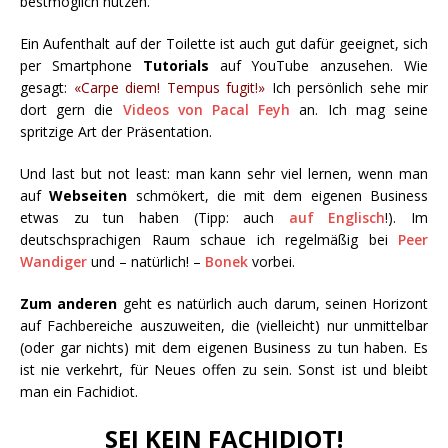
bestmöglich nutzen.
Ein Aufenthalt auf der Toilette ist auch gut dafür geeignet, sich
per Smartphone
Tutorials
auf YouTube anzusehen. Wie
gesagt:
«Carpe diem! Tempus fugit!»
Ich persönlich sehe mir
dort gern die
Videos von Pacal Feyh
an. Ich mag seine
spritzige Art der Präsentation.
Und last but not least: man kann sehr viel lernen, wenn man
auf
Webseiten
schmökert, die mit dem eigenen Business
etwas zu tun haben (Tipp: auch
auf Englisch
!). Im
deutschsprachigen Raum schaue ich regelmäßig bei
Peer
Wandiger
und – natürlich! –
Bonek
vorbei.
Zum anderen
geht es natürlich auch darum, seinen Horizont
auf Fachbereiche auszuweiten, die (vielleicht) nur unmittelbar
(oder gar nichts) mit dem eigenen Business zu tun haben. Es
ist nie verkehrt, für Neues offen zu sein. Sonst ist und bleibt
man ein Fachidiot.
SEI KEIN FACHIDIOT!