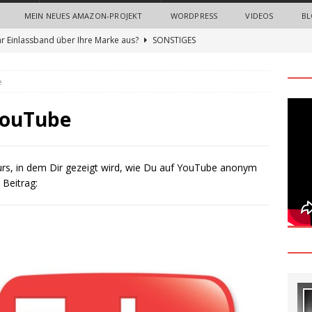
MEIN NEUES AMAZON-PROJEKT
WORDPRESS
VIDEOS
BL
hr Einlassband über Ihre Marke aus?
SONSTIGES
n Sie neue Mitarbeiter mit einem Onboarding-Paket
e
 Bedeutung von Imagefilmen und professionellen
 YouTube
nternehmen
ALLGEMEIN
gn Thinking Methode: Ein umfassender Leitfaden zur Innovation
kurs, in dem Dir gezeigt wird, wie Du auf YouTube anonym
Beitrag:
und Nerven sparen beim Recruiting: Wie Unternehmen von
ALLGEMEIN