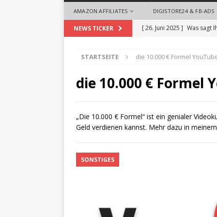
AMAZON AFFILIATES
DIGISTORE24 & FB-ADS
[ 26. Juni 2025 ]
Was sagt I
NEWS TICKER
[ 26. Mai 2025 ]
So begrüße
STARTSEITE
die 10.000 € Formel YouTub
ALLGEMEIN
[ 18. September 2024 ]
Die
die 10.000 € Formel
Videoproduktionen für U
[ 1. August 2024 ]
Die Desi
„Die 10.000 € Formel“ ist ein genialer Video
Geld verdienen kannst. Mehr dazu in meinem 
ALLGEMEIN
[ 28. Oktober 2025 ]
Zeit 
SONSTIGES
Headhuntern profitieren