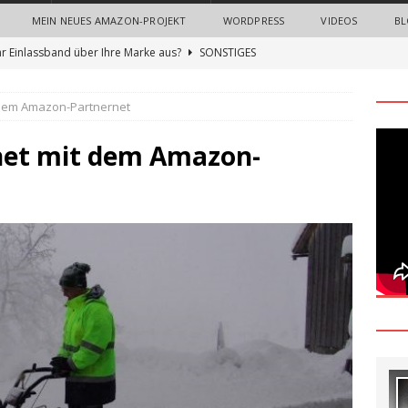
MEIN NEUES AMAZON-PROJEKT
WORDPRESS
VIDEOS
BL
hr Einlassband über Ihre Marke aus?
SONSTIGES
n Sie neue Mitarbeiter mit einem Onboarding-Paket
 dem Amazon-Partnernet
 Bedeutung von Imagefilmen und professionellen
net mit dem Amazon-
nternehmen
ALLGEMEIN
gn Thinking Methode: Ein umfassender Leitfaden zur Innovation
und Nerven sparen beim Recruiting: Wie Unternehmen von
ALLGEMEIN