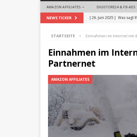
AMAZON AFFILIATES
DIGISTORE24 & FB-ADS
[ 26. Juni 2025 ]
Was sagt I
NEWS TICKER
[ 26. Mai 2025 ]
So begrüße
STARTSEITE
Einnahmen im Internet mit
ALLGEMEIN
[ 18. September 2024 ]
Die
Einnahmen im Inter
Videoproduktionen für U
Partnernet
[ 1. August 2024 ]
Die Desi
AMAZON AFFILIATES
ALLGEMEIN
[ 28. Oktober 2025 ]
Zeit 
Headhuntern profitieren