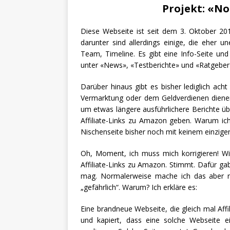
Projekt: «N
Diese Webseite ist seit dem 3. Oktober 201
darunter sind allerdings einige, die eher u
Team, Timeline. Es gibt eine Info-Seite und
unter «News», «Testberichte» und «Ratgeber
Darüber hinaus gibt es bisher lediglich acht 
Vermarktung oder dem Geldverdienen dienen 
um etwas längere ausführlichere Berichte ü
Affiliate-Links zu Amazon geben. Warum ich
Nischenseite bisher noch mit keinem einzigen
Oh, Moment, ich muss mich korrigieren! W
Affiliate-Links zu Amazon. Stimmt. Dafür gab
mag. Normalerweise mache ich das aber ni
„gefährlich“. Warum? Ich erkläre es:
Eine brandneue Webseite, die gleich mal Affil
und kapiert, dass eine solche Webseite ei