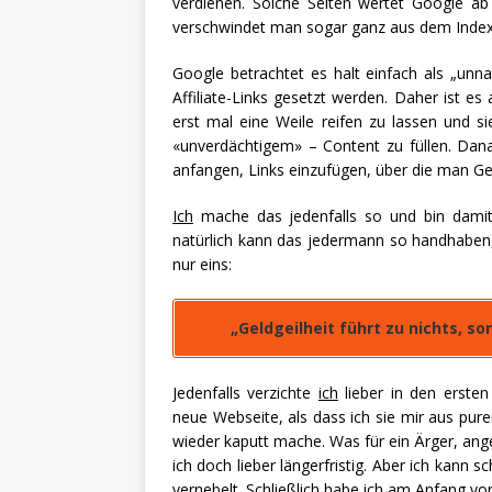
verdienen. Solche Seiten wertet Google a
verschwindet man sogar ganz aus dem Index. U
Google betrachtet es halt einfach als „unn
Affiliate-Links gesetzt werden. Daher ist es
erst mal eine Weile reifen zu lassen und s
«unverdächtigem» – Content zu füllen. Dan
anfangen, Links einzufügen, über die man Gel
Ich
mache das jedenfalls so und bin damit
natürlich kann das jedermann so handhaben, 
nur eins:
„Geldgeilheit führt zu nichts, s
Jedenfalls verzichte
ich
lieber in den erste
neue Webseite, als dass ich sie mir aus pure
wieder kaputt mache. Was für ein Ärger, ange
ich doch lieber längerfristig. Aber ich kann 
vernebelt. Schließlich habe ich am Anfang vo