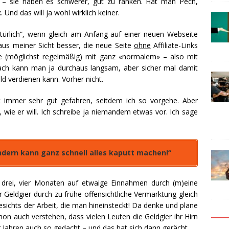
b – sie haben es schwerer, gut zu ranken. Hat man Pech,
nd das will ja wohl wirklich keiner.
atürlich“, wenn gleich am Anfang auf einer neuen Webseite
 aus meiner Sicht besser, die neue Seite
ohne
Affiliate-Links
ie (möglichst regelmäßig) mit ganz «normalem» – also mit
ach kann man ja durchaus langsam, aber sicher mal damit
d verdienen kann. Vorher nicht.
 immer sehr gut gefahren, seitdem ich so vorgehe. Aber
wie er will. Ich schreibe ja niemandem etwas vor. Ich sage
ondern kann ganz schnell alles kaputt machen!“
n drei, vier Monaten auf etwaige Einnahmen durch (m)eine
r Geldgier durch zu frühe offensichtliche Vermarktung gleich
sichts der Arbeit, die man hineinsteckt! Da denke und plane
schon auch verstehen, dass vielen Leuten die Geldgier ihr Hirn
r Jahren auch so gedacht – und das hat sich dann gerächt.