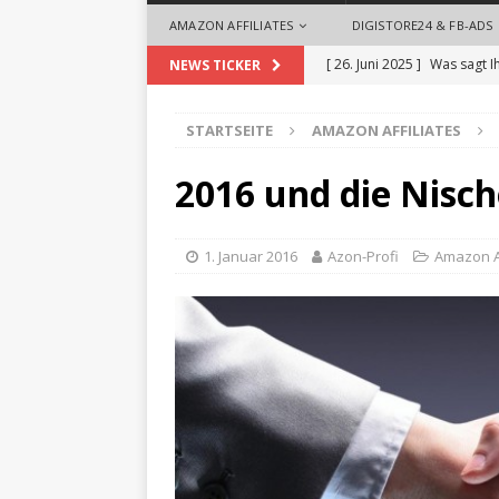
AMAZON AFFILIATES
DIGISTORE24 & FB-ADS
[ 26. Juni 2025 ]
Was sagt I
NEWS TICKER
[ 26. Mai 2025 ]
So begrüße
STARTSEITE
AMAZON AFFILIATES
ALLGEMEIN
[ 18. September 2024 ]
Die
2016 und die Nisc
Videoproduktionen für U
[ 1. August 2024 ]
Die Desi
1. Januar 2016
Azon-Profi
Amazon Af
ALLGEMEIN
[ 28. Oktober 2025 ]
Zeit 
Headhuntern profitieren