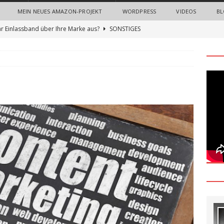
MEIN NEUES AMAZON-PROJEKT
WORDPRESS
VIDEOS
BL
hr Einlassband über Ihre Marke aus?
SONSTIGES
n Sie neue Mitarbeiter mit einem Onboarding-Paket
 Bedeutung von Imagefilmen und professionellen
nternehmen
ALLGEMEIN
gn Thinking Methode: Ein umfassender Leitfaden zur Innovation
und Nerven sparen beim Recruiting: Wie Unternehmen von
ALLGEMEIN